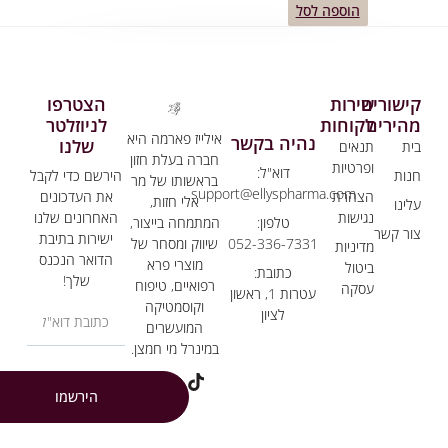
הוספה לסל
שורים
שירות
הצטרפו
הירים
לקוחות
לניוזלטר
אילייז פארמה היא
נהיה בקשר
שלנו
ת
תנאים
חברה בעלת חזון
ופרטיות
דוא"ל:
ות
הירשם כדי לקבל
בראשותו של מר
support@ellyspharma.com
הצהרת
את העדכונים
אלי חזות,
ינו
נגישות
האחרונים שלנו
המתמחה בייצור,
טלפון:
ר קשר
ישירות בתיבת
שיווק ומסחר של
052-336-7331
מדיניות
הדואר הנכנס
מוצרי פרא
ביטול
כתובת:
שלך!
רפואיים, טיפוח
עסקה
עטרות 1, ראשון
וקוסמטיקה
לציון
המועשרים
במינרל מי חמצן.
הירשמו