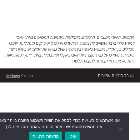
ים, תיאורי המוצרים, הרכיבים, ההמלצות והתמונות המופיעים באתר נועדו
ע כללי בלבד ועשויים להשתנות, להתעדכן או לכלול אי-דיוקים מעת לעת. ייתכנו
ים בין המידע המופיע באתר לבין המידע שעל גבי אריזת המוצר או בעלון היצרן
דע המעודכן על גבי המוצר הוא הקובע. אין לראות במידע באתר ייעוץ רפואי, חוות
מקצועית או הבטחה לתוצאה כלשהי.
ל הזכויות שמורות.
נוצר ע"י
Melogix
אנו משתמשים בעוגיות בכדי לספק את חוויית השימוש הטובה ביותר באתר שלנו
אם תמשיכו להשתמש באתר זה נניח שאתם מסכימים לכך.
דברו איתנו
אוקיי
מדיניות פרטיות