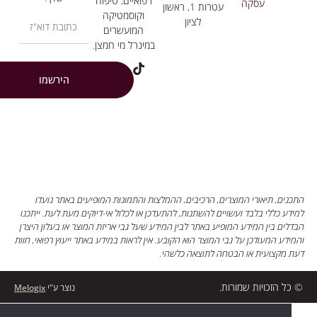
רפואיים, טיפוח
עסקה
עטרות 1, ראשון
וקוסמטיקה
לציון
המועשרים
במינרל מי חמצן.
הירשמו
ים, תיאורי המוצרים, הרכיבים, ההמלצות והתמונות המופיעים באתר נועדו
ע כללי בלבד ועשויים להשתנות, להתעדכן או לכלול אי-דיוקים מעת לעת. ייתכנו
ים בין המידע המופיע באתר לבין המידע שעל גבי אריזת המוצר או בעלון היצרן
דע המעודכן על גבי המוצר הוא הקובע. אין לראות במידע באתר ייעוץ רפואי, חוות
מקצועית או הבטחה לתוצאה כלשהי.
ל הזכויות שמורות.
נוצר ע"י
Melogix