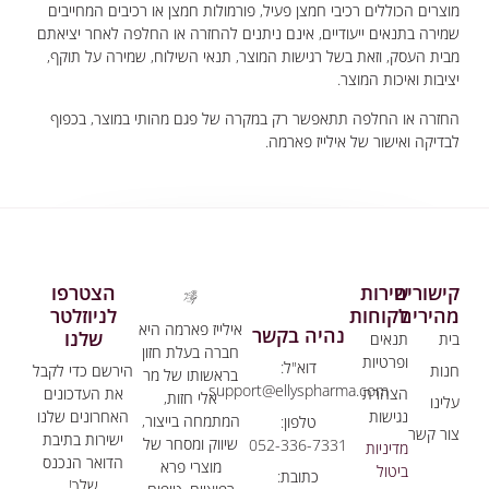
צרים הכוללים רכיבי חמצן פעיל, פורמולות חמצן או רכיבים המחייבים
ירה בתנאים ייעודיים, אינם ניתנים להחזרה או החלפה לאחר יציאתם
ית העסק, וזאת בשל רגישות המוצר, תנאי השילוח, שמירה על תוקף,
יבות ואיכות המוצר.
זרה או החלפה תתאפשר רק במקרה של פגם מהותי במוצר, בכפוף
דיקה ואישור של אילייז פארמה.
שורים
שירות
הצטרפו
הירים
לקוחות
לניוזלטר
אילייז פארמה היא
נהיה בקשר
שלנו
ת
תנאים
חברה בעלת חזון
ופרטיות
דוא"ל:
ות
הירשם כדי לקבל
בראשותו של מר
support@ellyspharma.com
הצהרת
את העדכונים
אלי חזות,
ינו
נגישות
האחרונים שלנו
המתמחה בייצור,
טלפון:
ר קשר
ישירות בתיבת
שיווק ומסחר של
052-336-7331
מדיניות
הדואר הנכנס
מוצרי פרא
ביטול
כתובת:
שלך!