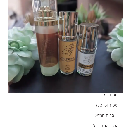
סט היופי
סט היופי כולל :
–
סרום הפלא
-סבון פנים נוזלי.