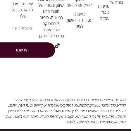
ר קשר
ישירות בתיבת
שיווק ומסחר של
052-336-7331
מדיניות
הדואר הנכנס
מוצרי פרא
ביטול
כתובת:
שלך!
רפואיים, טיפוח
עסקה
עטרות 1, ראשון
וקוסמטיקה
לציון
המועשרים
במינרל מי חמצן.
הירשמו
ים, תיאורי המוצרים, הרכיבים, ההמלצות והתמונות המופיעים באתר נועדו
ע כללי בלבד ועשויים להשתנות, להתעדכן או לכלול אי-דיוקים מעת לעת. ייתכנו
ים בין המידע המופיע באתר לבין המידע שעל גבי אריזת המוצר או בעלון היצרן
דע המעודכן על גבי המוצר הוא הקובע. אין לראות במידע באתר ייעוץ רפואי, חוות
מקצועית או הבטחה לתוצאה כלשהי.