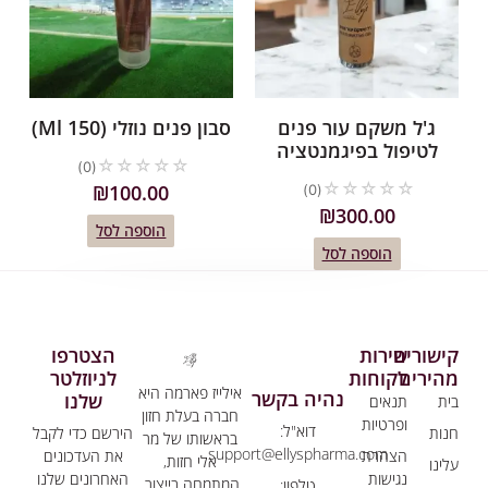
ג'ל משקם עור פנים
סבון פנים נוזלי (150 Ml)
לטיפול בפיגמנטציה
☆
☆
☆
☆
☆
(0)
☆
☆
☆
☆
☆
₪
100.00
(0)
₪
300.00
הוספה לסל
הוספה לסל
שורים
שירות
הצטרפו
הירים
לקוחות
לניוזלטר
אילייז פארמה היא
נהיה בקשר
שלנו
ת
תנאים
חברה בעלת חזון
ופרטיות
דוא"ל:
ות
הירשם כדי לקבל
בראשותו של מר
support@ellyspharma.com
הצהרת
את העדכונים
אלי חזות,
ינו
נגישות
האחרונים שלנו
המתמחה בייצור,
טלפון: