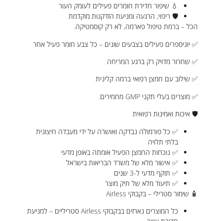
💧 שיפור חדירת חומרים פעילים לעומק העור
🛡️ ריפוי, הרגעה ומניעת הזדקנות מוקדמת
הכל – ברמת טיפול פארמה, לא רק קוסמטיקה.
✅ יוניספרים פעילים בצבעים שונים – כל צבע חומר פעיל אחר
✅ שחרור מדויק רק ברגע המריחה
✅ שילוב עם חמצן רפואי ברמה קלינית
✅ מוצרים בעלי תקני GMP מחמירים.
🛡️ איכות ואמינות רפואית
✅ כל פורמולה נבדקה ואושרה על ידי מעבדה חיצונית
בלתי תלויה
✅ נוכחות החמצן הפעיל אומתה באופן מדעי
✅ אישור מלא של משרד הבריאות בישראל
✅ תוקף מדעי ל-3 שנים
✅ תיעוד מלא של תיק מוצר
🧴 שימור סטרילי – בקבוקי Airless
כל המוצרים נארזים בבקבוקי Airless סטריליים – למניעת