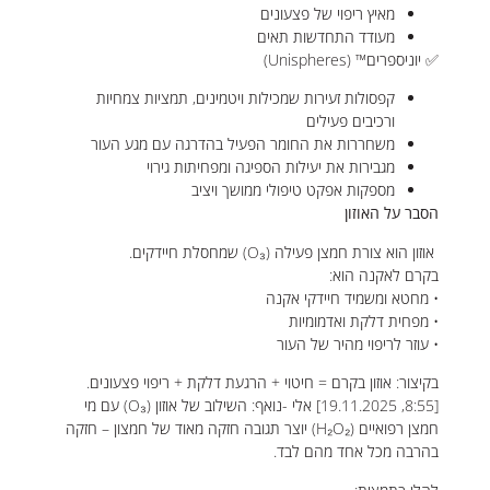
מאיץ ריפוי של פצעונים
מעודד התחדשות תאים
✅ יוניספרים™ (Unispheres)
קפסולות זעירות שמכילות ויטמינים, תמציות צמחיות
ורכיבים פעילים
משחררות את החומר הפעיל בהדרגה עם מגע העור
מגבירות את יעילות הספיגה ומפחיתות גירוי
מספקות אפקט טיפולי ממושך ויציב
הסבר על האוזון
אוזון הוא צורת חמצן פעילה (O₃) שמחסלת חיידקים.
בקרם לאקנה הוא:
• מחטא ומשמיד חיידקי אקנה
• מפחית דלקת ואדמומיות
• עוזר לריפוי מהיר של העור
בקיצור: אוזון בקרם = חיטוי + הרגעת דלקת + ריפוי פצעונים.
[8:55, 19.11.2025] אלי -נואף: השילוב של אוזון (O₃) עם מי
חמצן רפואיים (H₂O₂) יוצר תגובה חזקה מאוד של חמצון – חזקה
בהרבה מכל אחד מהם לבד.