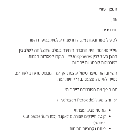
חמצן רפואי
אוזון
יוניספרים
לטיפול בעור ובעיות אקנה חדשנות עולמית בטיפוח העור
אילייז פארמה, היא החברה היחידה בעולם שהצליחה לשלב בין
חמצן פעיל לבין Unispheres™ – מיקרו-קפסולות חכמות,
בפורמולות קוסמטיות ייחודיות.
השילוב הזה מייצר טיפול עוצמתי אך עדין, מבוסס מדעית, לעור עם
נטייה לאקנה, פצעונים, דלקתיות ועוד.
מה הופך את הפורמולה לייחודית?
✅ חמצן פעיל (Hydrogen Peroxide)
מחטא טבעי עוצמתי
קוטל חיידקים שגורמים לאקנה (כמו Cutibacterium
acnes)
פותח נקבוביות סתומות