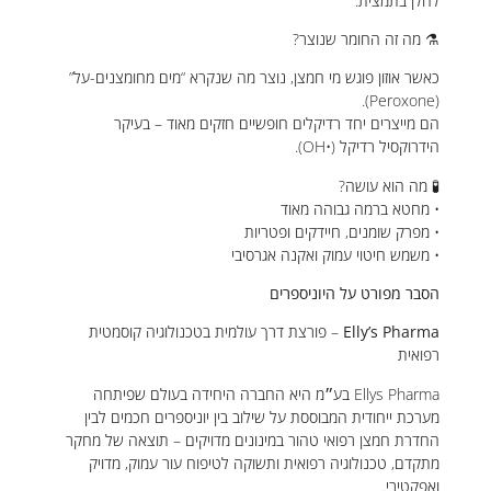
להלן בתמצית:
⚗️ מה זה החומר שנוצר?
כאשר אוזון פוגש מי חמצן, נוצר מה שנקרא “מים מחומצנים-על”
(Peroxone).
הם מייצרים יחד רדיקלים חופשיים חזקים מאוד – בעיקר
הידרוקסיל רדיקל (•OH).
🧪 מה הוא עושה?
• מחטא ברמה גבוהה מאוד
• מפרק שומנים, חיידקים ופטריות
• משמש חיטוי עמוק ואקנה אגרסיבי
הסבר מפורט על היוניספרים
Elly’s Pharma
– פורצת דרך עולמית בטכנולוגיה קוסמטית
רפואית
Ellys Pharma בע״מ היא החברה היחידה בעולם שפיתחה
מערכת ייחודית המבוססת על שילוב בין יוניספרים חכמים לבין
החדרת חמצן רפואי טהור במינונים מדויקים – תוצאה של מחקר
מתקדם, טכנולוגיה רפואית ותשוקה לטיפוח עור עמוק, מדויק
ואפקטיבי.