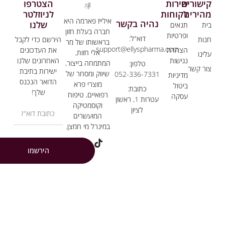
שורים
שירות
הצטרפו
הירים
לקוחות
לניוזלטר
אילייז פארמה היא
נהיה בקשר
שלנו
ת
תנאים
חברה בעלת חזון
ופרטיות
דוא"ל:
ות
הירשם כדי לקבל
בראשותו של מר
support@ellyspharma.com
הצהרת
את העדכונים
אלי חזות,
ינו
נגישות
האחרונים שלנו
המתמחה בייצור,
טלפון:
ר קשר
ישירות בתיבת
שיווק ומסחר של
052-336-7331
מדיניות
הדואר הנכנס
מוצרי פרא
ביטול
כתובת:
שלך!
רפואיים, טיפוח
עסקה
עטרות 1, ראשון
וקוסמטיקה
לציון
המועשרים
במינרל מי חמצן.
הירשמו