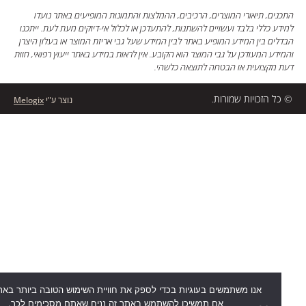
ים, תיאורי המוצרים, הרכיבים, ההמלצות והתמונות המופיעים באתר נועדו
ע כללי בלבד ועשויים להשתנות, להתעדכן או לכלול אי-דיוקים מעת לעת. ייתכנו
ים בין המידע המופיע באתר לבין המידע שעל גבי אריזת המוצר או בעלון היצרן
דע המעודכן על גבי המוצר הוא הקובע. אין לראות במידע באתר ייעוץ רפואי, חוות
מקצועית או הבטחה לתוצאה כלשהי.
ל הזכויות שמורות.
נוצר ע"י
Melogix
אנו משתמשים בעוגיות בכדי לספק את חוויית השימוש הטובה ביותר באתר שלנו
אם תמשיכו להשתמש באתר זה נניח שאתם מסכימים לכך.