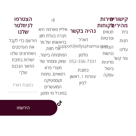
שורים
שירות
הצטרפו
הירים
לקוחות
לניוזלטר
אילייז פארמה היא
נהיה בקשר
שלנו
ת
תנאים
חברה בעלת חזון
ופרטיות
דוא"ל:
ות
הירשם כדי לקבל
בראשותו של מר
support@ellyspharma.com
הצהרת
את העדכונים
אלי חזות,
ינו
נגישות
האחרונים שלנו
המתמחה בייצור,
טלפון:
ר קשר
ישירות בתיבת
שיווק ומסחר של
052-336-7331
מדיניות
הדואר הנכנס
מוצרי פרא
ביטול
כתובת:
שלך!
רפואיים, טיפוח
עסקה
עטרות 1, ראשון
וקוסמטיקה
לציון
המועשרים
במינרל מי חמצן.
הירשמו