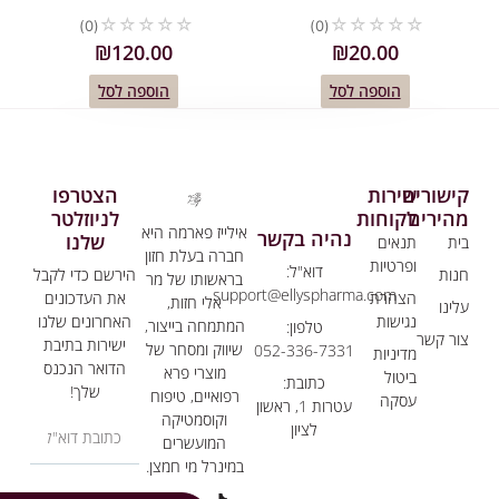
☆
☆
☆
☆
☆
☆
☆
☆
☆
☆
(0)
(0)
₪
120.00
₪
20.00
הוספה לסל
הוספה לסל
שורים
שירות
הצטרפו
הירים
לקוחות
לניוזלטר
אילייז פארמה היא
נהיה בקשר
שלנו
ת
תנאים
חברה בעלת חזון
ופרטיות
דוא"ל:
ות
הירשם כדי לקבל
בראשותו של מר
support@ellyspharma.com
הצהרת
את העדכונים
אלי חזות,
ינו
נגישות
האחרונים שלנו
המתמחה בייצור,
טלפון:
ר קשר
ישירות בתיבת
שיווק ומסחר של
052-336-7331
מדיניות
הדואר הנכנס
מוצרי פרא
ביטול
כתובת:
שלך!
רפואיים, טיפוח
עסקה
עטרות 1, ראשון
וקוסמטיקה
לציון
המועשרים
במינרל מי חמצן.