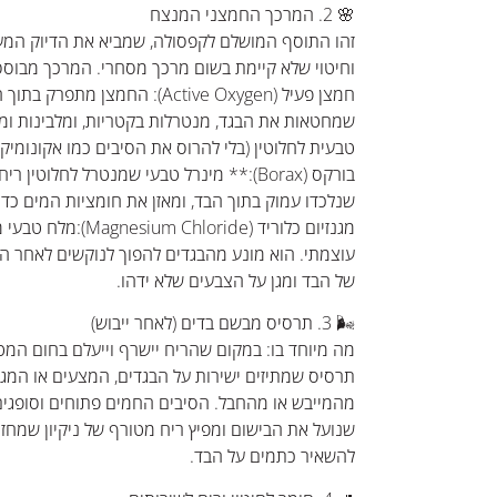
🌸 2. המרכך החמצני המנצח
זהו התוסף המושלם לקפסולה, שמביא את הדיוק המע
וחיטוי שלא קיימת בשום מרכך מסחרי. המרכך מבוסס 
חמצן פעיל (Active Oxygen): החמצן מ
שמחטאות את הבגד, מנטרלות בקטריות, ומלבינות ומ
טבעית לחלוטין (בלי להרוס את הסיבים כמו אקונומיקה
בורקס (Borax):** מינרל טבעי שמנטרל לחלוטין
שנלכדו עמוק בתוך הבד, ומאזן את חומציות המים כדי 
מגנזיום כלוריד (loride
עוצמתי. הוא מונע מהבגדים להפוך לנוקשים לאחר ה
של הבד ומגן על הצבעים שלא ידהו.
🌬️ 3. תרסיס מבשם בדים (לאחר ייבוש)
מה מיוחד בו: במקום שהריח יישרף וייעלם בחום המ
תרסיס שמתיזים ישירות על הבגדים, המצעים או המג
מהמייבש או מהחבל. הסיבים החמים פתוחים וסופגים
שנועל את הבישום ומפיץ ריח מטורף של ניקיון שמחזיק
להשאיר כתמים על הבד.