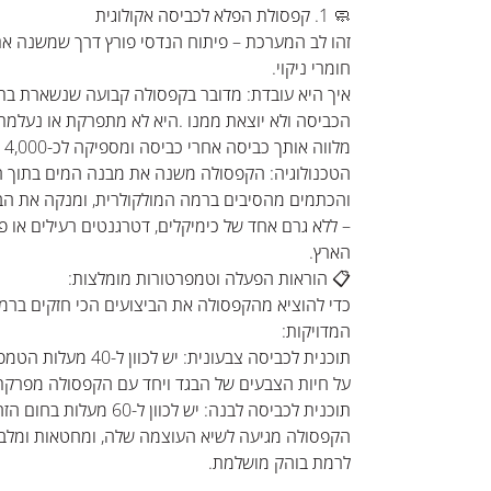
🧼 1. קפסולת הפלא לכביסה אקולוגית
זהו לב המערכת – פיתוח הנדסי פורץ דרך שמשנה את
חומרי ניקוי.
איך היא עובדת: מדובר בקפסולה קבועה שנשארת בת
הכביסה ולא יוצאת ממנו .היא לא מתפרקת או נעלמת
מלווה אותך כביסה אחרי כביסה ומספיקה לכ-4,000 סבבים.
הטכנולוגיה: הקפסולה משנה את מבנה המים בתוך ה
והכתמים מהסיבים ברמה המולקולרית, ומנקה את הבג
– ללא גרם אחד של כימיקלים, דטרגנטים רעילים או 
הארץ.
📋 הוראות הפעלה וטמפרטורות מומלצות:
כדי להוציא מהקפסולה את הביצועים הכי חזקים ברמת
המדויקות:
תוכנית לכביסה צבעונית: 
על חיות הצבעים של הבגד ויחד עם הקפסולה מפרקת זי
תוכנית לכביסה לבנה: יש לכוון
הקפסולה מגיעה לשיא העוצמה שלה, ומחטאות ומלבי
לרמת בוהק מושלמת.