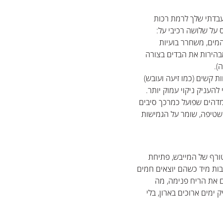
בדתי שלך לרמת רכות
על שלושה רכיבי על:
תפרק בתוך המים, משחרר בועיות
בהירות את הבדים בצורה
).
 ריחות קשים (כמו זיעה ועובש)
להעניק ניקוי עמוק יותר.
Magnesium Ch):מלח טבעי מדהים שפועל כמרכך סיבים
שטיפה, שומר על הגמישות
טורף של המייבש, פתיחת
בות מיד כשהם יוצאים חמים
 את הריח פנימה, מה
 ימים ארוכים בארון, בלי