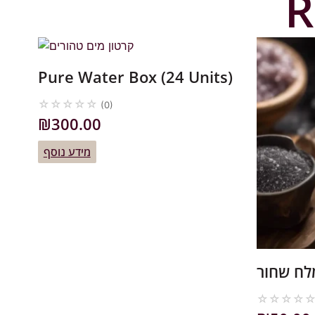
R
Pure Water Box (24 Units)
☆
☆
☆
☆
☆
(0)
₪
300.00
מידע נוסף
לח שחור
☆
☆
☆
☆