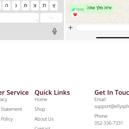
r Service
Quick Links
Get In Tou
vacy
Home
Email:
support@ellysp
y Statement
Shop
Phone:
 Policy
About Us
052-336-7331
Contact