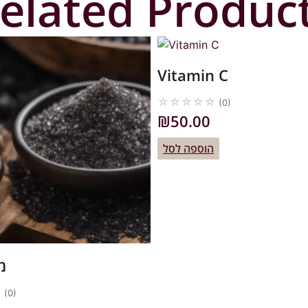
elated Produc
Vitamin C
☆
☆
☆
☆
☆
(0)
₪
50.00
הוספה לסל
מ
☆
(0)