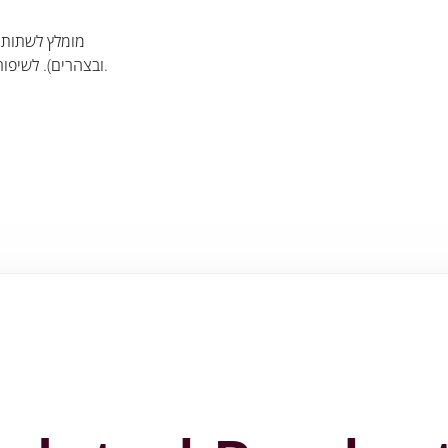
מומלץ לשתות כ
ובצהרים). לשיפור הטעם אפשר לערבב עם משקאות חמים ומשקאות קלים.