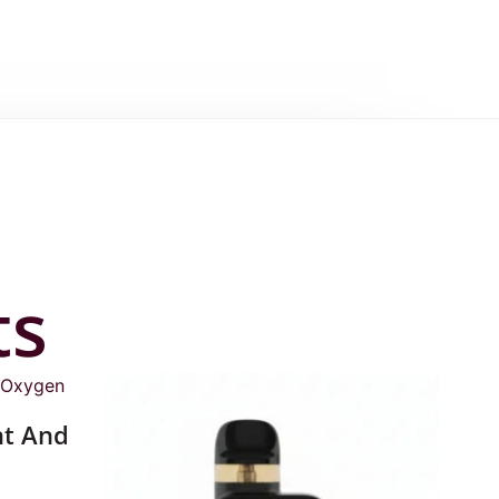
ts
nt And