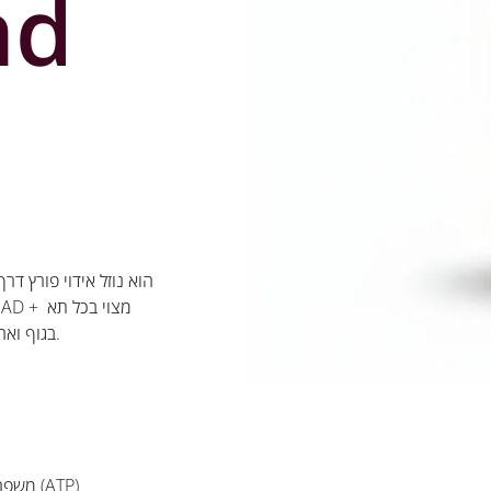
nd
בגוף ואחראי על הפקת אנרגיה, תיקון תאים, ותהליכי אנטי-אייג’ינג.
משפר את תפקוד המיטוכונדריה וייצור האנרגיה התאית (ATP)