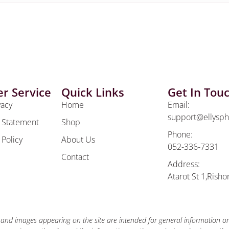
r Service
Quick Links
Get In Tou
vacy
Home
Email:
support@ellysp
y Statement
Shop
Phone:
 Policy
About Us
052-336-7331
Contact
Address:
Atarot St 1,Risho
 and images appearing on the site are intended for general information 