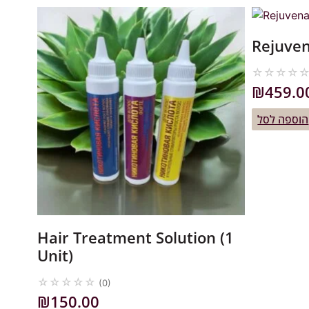
Rejuven
☆
☆
☆
☆
₪
459.0
הוספה לסל
Hair Treatment Solution (1
Unit)
☆
☆
☆
☆
☆
(0)
₪
150.00