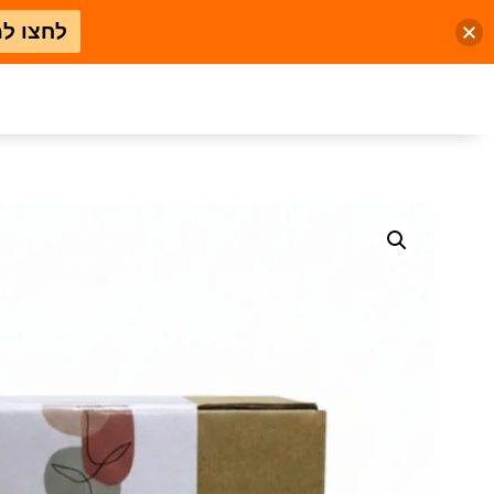
לחצו ל