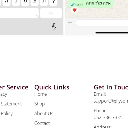
r Service
Quick Links
Get In Tou
vacy
Home
Email:
support@ellysp
y Statement
Shop
Phone:
 Policy
About Us
052-336-7331
Contact
Address: