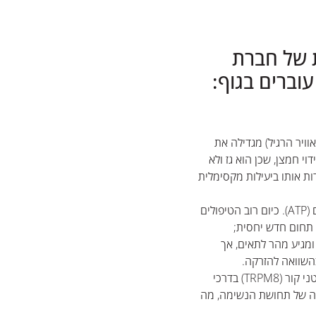
 של חברת
וברים בגוף:
ר לאוויר הרגיל) מגדילה את
וי חמצן, שכן הוא גז ולא
ות אותו ביעילות מקסימלית
NAD+: זהו קואנזים חיוני לייצור אנרגיה בתאים (ATP). כיום רוב הטיפולים
 בעירוי (IV). אידוי של NAD הוא תחום חדש יחסית;
מגיע מהר לתאים, אך
השוואה להזרקה.
גבישי מנטה (Menthol): המנטול פועל על קולטני קור (TRPM8) בדרכי
ה של תחושת הנשימה, מה