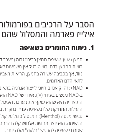
הסבר על הרכיבים בפורמולות
אילייז פארמה והמסלול שהם ע
1. ניתוח החומרים בשאיפה
חמצן (O2): שאיפת חמצן בריכוז גבוה (מעב
רוויית החמצן בדם. בווייפ רגיל אין משמעות לאיד
נוזל, אך בסביבה עשירה בחמצן, הריאות מעביר
לתאי הדם האדומים.
ב-NAD נעשים
התיאוריה היא שהוא עוקף את מערכת העיכול ו
היעילות המדויקת שלו בשאיפה עדיין נחקרת ב
הנשימה. הוא יוצר תחושת אלחוש קלה והרחב
שגורם לשאיפה להרגיש "חלקה" וקלה יותר.