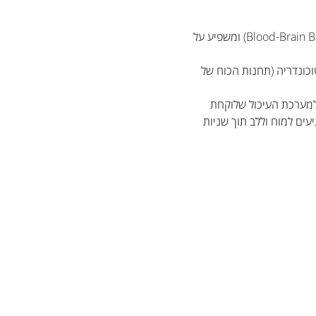
מוח: NAD חוצה את מחסום הדם-מוח (Blood-Brain Barrier) ומשפיע על
וה-NAD מגיעים למיטוכונדריה (תחנות הכוח של
 למערכת העיכול שלוקחת
גיעים למוח וללב תוך שניות