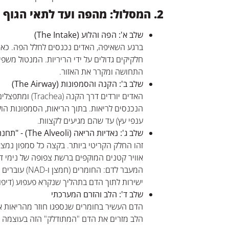
2. המסלול: מהפה ועד לתאי הגוף
שלב א': הפה והלוע (The Intake)
ברגע השאיפה, האדים נכנסים לחלל הפה. כאן 
חלקיקים גדולים על ידי הריריות. המנטול משפי
התחושה ומקרר את האזור.
שלב ב': הקנה והסמפונות (The Airway)
האדים יורדים דרך ה
הנכנסים לריאות. בתוך הריאות, הסמפונות הולכ
ענפי עץ) עד שהם מגיעים לקצוות.
שלב ג': נאדיות הריאה (The Alveoli) - "תחנת ההחלפה"
זהו החלק הקריטי ביותר. בקצה כל סמפון נמצא
אוויר קטנים המוקפים ברשת צפופה של נימי ד
המעבר לדם: החומר
ישירות לתוך הדם בתהליך שנקרא פעפוע (דיפוז
שלב ד': הלב והזרם המערכתי
הדם העשיר בחומרים שנספגו חוזר מהריאות א
הלב מזרים את הדם "המתודלק" הזה בעוצמה לכ