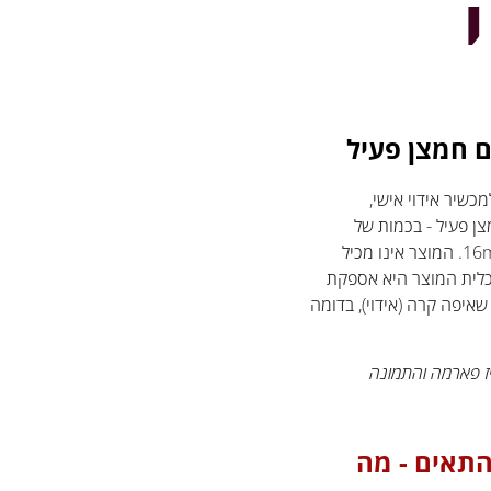
 חמצן פעיל
כשיר אידוי אישי,
 פעיל - בכמות של
8ml~10ml וכולל גם חומר מילוי בכמות של 16ml~18ml. המוצר אינו מכיל
 תכלית המוצר היא אספקת
איפה קרה (אידוי), בדומה
יז פארמה והתמונה
התאים - מה