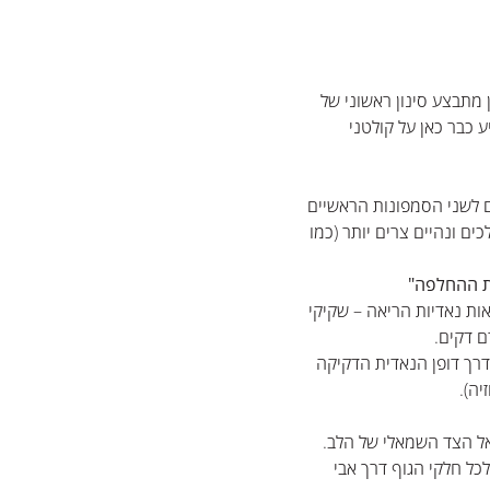
מתבצע סינון ראשוני של
ע כבר כאן על קולטני
קנה (Trachea) ומתפצלים לשני הסמפונות הראשיים
ים ונהיים צרים יותר (כמו
ות נאדיות הריאה – שקיקי
ם דקים.
ים (חמצן ו-NAD) עוברים דרך דופן הנאדית הדקיקה
יה).
ל הצד השמאלי של הלב.
ל חלקי הגוף דרך אבי