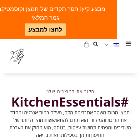
מבצע קיץ! חסר תקדים של חמצן וקוסמטיקה | ע
גמר המלאי
לחצו למבצע
חקור את המוצרים שלנו
#KitchenEssentials
מצן מרוכז משפר את זרימת הדם, מעלה רמות אנרגיה ומחדד
את הריכוז והמיקוד. הוא תורם להתאוששות מהירה יותר של
שרירים ומפחית תחושת עייפות. בנוסף, הוא מחזק את מערכת
החיסון ותומך בפעילות תאית בריאה