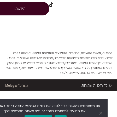
הירשמו
ים, תיאורי המוצרים, הרכיבים, ההמלצות והתמונות המופיעים באתר נועדו
ע כללי בלבד ועשויים להשתנות, להתעדכן או לכלול אי-דיוקים מעת לעת. ייתכנו
ים בין המידע המופיע באתר לבין המידע שעל גבי אריזת המוצר או בעלון היצרן
דע המעודכן על גבי המוצר הוא הקובע. אין לראות במידע באתר ייעוץ רפואי, חוות
מקצועית או הבטחה לתוצאה כלשהי.
ל הזכויות שמורות.
נוצר ע"י
Melogix
אנו משתמשים בעוגיות בכדי לספק את חוויית השימוש הטובה ביותר באתר שלנו
אם תמשיכו להשתמש באתר זה נניח שאתם מסכימים לכך.
דברו איתנו