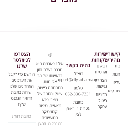
שורים
שירות
הצטרפו
הירים
לקוחות
לניוזלטר
אילייז פארמה היא
נהיה בקשר
שלנו
ת
תנאים
חברה בעלת חזון
ופרטיות
דוא"ל:
ות
הירשם כדי לקבל
בראשותו של מר
support@ellyspharma.com
הצהרת
את העדכונים
אלי חזות,
ינו
נגישות
האחרונים שלנו
המתמחה בייצור,
טלפון:
ר קשר
ישירות בתיבת
שיווק ומסחר של
052-336-7331
מדיניות
הדואר הנכנס
מוצרי פרא
ביטול
כתובת:
שלך!
רפואיים, טיפוח
עסקה
עטרות 1, ראשון
וקוסמטיקה
לציון
המועשרים
במינרל מי חמצן.